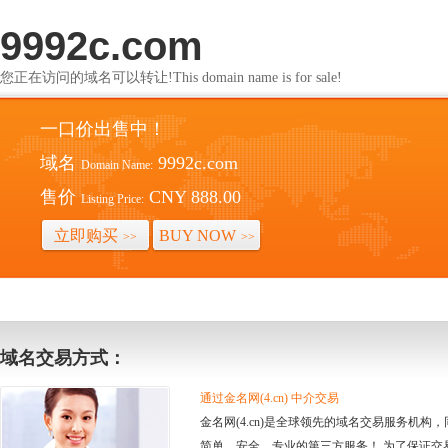
9992c.com
您正在访问的域名可以转让!This domain name is for sale!
一口价出售中！
域名
9992c.com
Domain Name:
售价
CNY 888.00
Listing Price:
立即购买
BUY NOW
>>
>>
域名交易方式：
通过金名网(4.cn) 中介交易
金名网(4.cn)是全球领先的域名交易服务机
简单、安全、专业的第三方服务！ 为了保证交