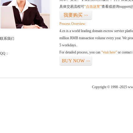
具体交易流程可
“点击这里”
查看或咨询support@
我要购买
>>
Process Overview:
4.cn is a world leading domain escrow service plat
million RMB transaction volume every year. We promi
联系我们
5 workdays.
For detailed process, you can
“visit here”
or contact
QQ：
BUY NOW
>>
Copyright © 1998 -2025 ww